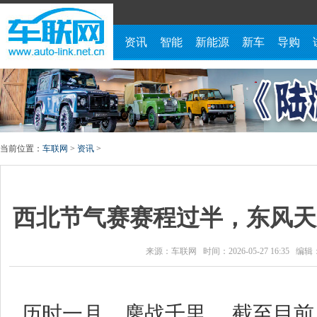
资讯
智能
新能源
新车
导购
当前位置：
车联网
>
资讯
>
西北节气赛赛程过半，东风天
来源：车联网 时间：2026-05-27 16:35 
历时一月，鏖战千里。 截至目前