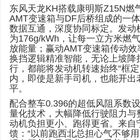
东风天龙KH搭载康明斯Z15N
AMT变速箱与DF后桥组成的一
数据互通，深度协同标定。发动
为176g/kWh，让每一立方米
放能量；赢动AMT变速箱传动效率
换挡逻辑精准智能，无论上坡降
行，都能将发动机转速始终“框定
内，即使是新手司机，也能开出
平。
配合整车0.396的超低风阻系数设
量化技术，大幅降低行驶阻力与
动机负担更小、跑得更省。来自
馈：“以前跑西北总担心气不够