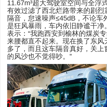
11.67m³超大驾驶室空间与全
有效过滤了西北烂路带来的剧烈
隔音，怠速噪声≤45dB，不论
是狂风暴雨，车内依旧静谧干净
表示：“我跑西安到榆林的煤炭
来腰都直不起来。现在换了东风
多了，而且这车隔音真好，关上
的风沙也不觉得吵。”