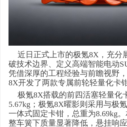
近日正式上市的极氪8X，充分
破技术边界、定义高端智能电动S
凭借深厚的工程经验与前瞻视野， B
8X开发了两款专属前轮轻量化卡钳
极氪8X搭载的前四活塞轻量化
5.67kg；极氪8X曜影则采用与极
一体式固定卡钳，总重为8.69kg
整车簧下质量显著降低，悬挂响