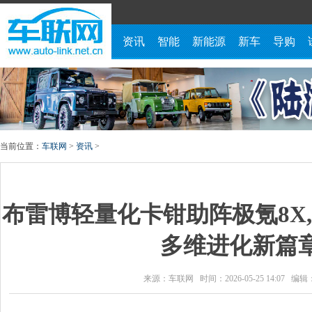
资讯
智能
新能源
新车
导购
当前位置：
车联网
>
资讯
>
布雷博轻量化卡钳助阵极氪8X
多维进化新篇
来源：车联网 时间：2026-05-25 14:07 