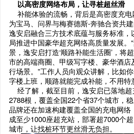
以高密度网络布局，让寻桩超丝滑
补能体验的流畅，背后是高密度充电
为宝马、问界与梅赛德斯-奔驰合资共
逸安启融合三方技术底蕴与服务标准，
局推进中国豪华超充网络高质量发展。
景，逸安启打造‘顺路补能生活圈’，将
市的高端商圈、甲级写字楼、豪华酒店
行场景。”工作人员向观众讲解，比如
字楼上班，顺路就能完成补能，不用特
经了解，截至目前，逸安启已落地超充
2788根，覆盖全国22个省37个城市
品牌还在加速构建覆盖全国的充电网络，
成至少1000座超充站，部署超7000个
城市，让找桩环节更丝滑无负担。