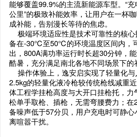
能够覆盖99.9%的主流新能源车型。“充
公里”的极致补能效率，让用户在一杯
成补能，告别漫长等待的焦虑。
极端环境适应性是技术可靠性的核心
备在-30℃至50℃的环境温度区间内，可
出，800A满功率运行时长超30分钟，
酷暑，充分满足南北各地不同场景下的
操作体验上，逸安启实现了轻量化与
2.5kg的轻量化液冷枪较传统枪线减重近
体工程学挂枪高度与大开口挂枪托，力
松单手取枪、插枪，无需弯腰费力；在
备噪声低于57分贝，用户充电时可静心
离喧嚣干扰。